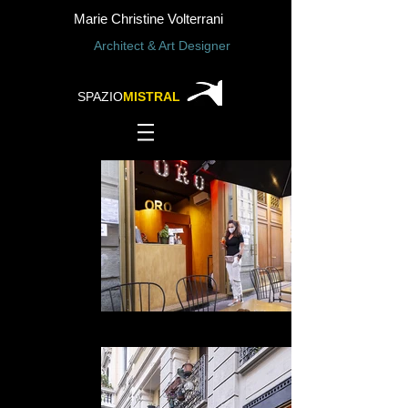
Marie Christine Volterrani
Architect & Art Designer
SPAZIO
MISTRAL
ORO Street Bar